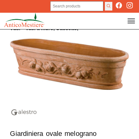
Vasi
>
Vasi a muro,
Cassette,
Giardiniera ovale melograno