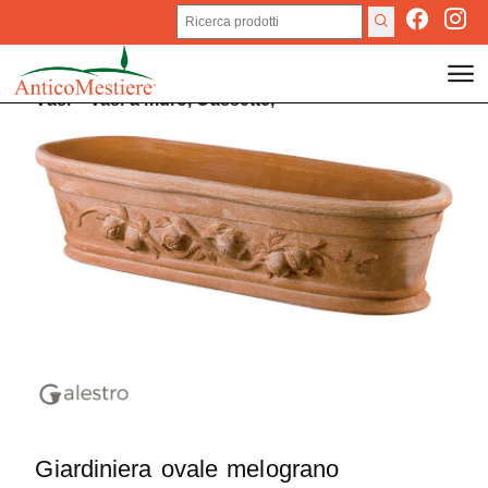
Vasi
>
Vasi a muro,
Cassette,
Giardiniera ovale melograno