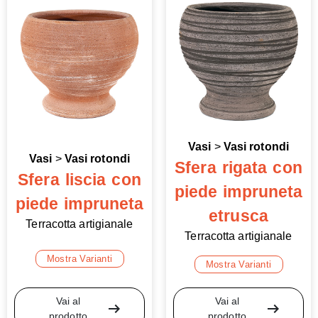
Vasi
>
Vasi rotondi
Vasi
>
Vasi rotondi
Sfera rigata con
Sfera liscia con
piede impruneta
piede impruneta
etrusca
Terracotta artigianale
Terracotta artigianale
Mostra Varianti
Mostra Varianti
Vai al
Vai al
arrow_right_alt
arrow_right_alt
prodotto
prodotto