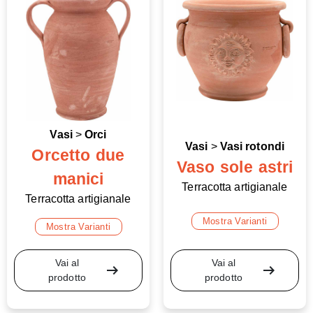
Vasi
>
Orci
Vasi
>
Vasi rotondi
Orcetto due
Vaso sole astri
manici
Terracotta artigianale
Terracotta artigianale
Mostra Varianti
Mostra Varianti
Vai al
Vai al
arrow_right_alt
arrow_right_alt
prodotto
prodotto