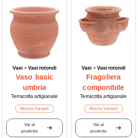
Vasi
>
Vasi rotondi
Vasi
>
Vasi rotondi
Vaso basic
Fragoliera
umbria
componibile
Terracotta artigianale
Terracotta artigianale
Mostra Varianti
Mostra Varianti
Vai al
Vai al
arrow_right_alt
arrow_right_alt
prodotto
prodotto