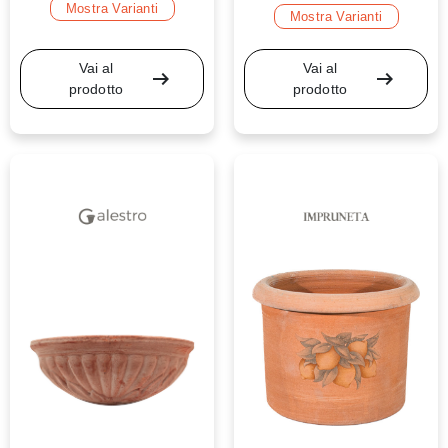
Mostra Varianti
Mostra Varianti
Vai al
Vai al
arrow_right_alt
arrow_right_alt
prodotto
prodotto