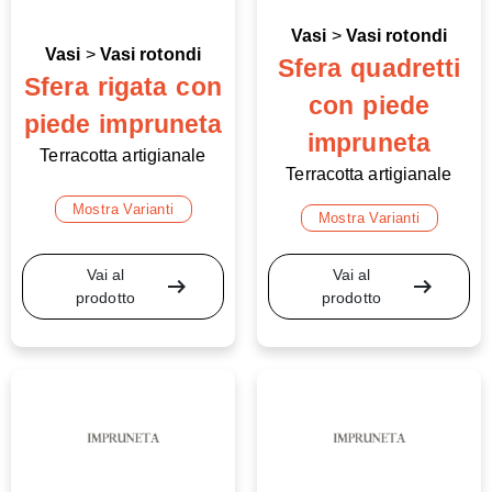
Vasi
>
Vasi rotondi
Vasi
>
Vasi rotondi
Sfera quadretti
Sfera rigata con
con piede
piede impruneta
impruneta
Terracotta artigianale
Terracotta artigianale
Mostra Varianti
Mostra Varianti
Vai al
Vai al
arrow_right_alt
arrow_right_alt
prodotto
prodotto