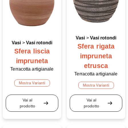
Vasi
>
Vasi rotondi
Vasi
>
Vasi rotondi
Sfera rigata
Sfera liscia
impruneta
impruneta
etrusca
Terracotta artigianale
Terracotta artigianale
Mostra Varianti
Mostra Varianti
Vai al
Vai al
arrow_right_alt
arrow_right_alt
prodotto
prodotto