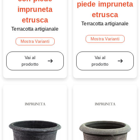
piede impruneta
impruneta
etrusca
etrusca
Terracotta artigianale
Terracotta artigianale
Mostra Varianti
Mostra Varianti
Vai al
Vai al
arrow_right_alt
arrow_right_alt
prodotto
prodotto