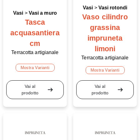
Vasi
>
Vasi rotondi
Vasi
>
Vasi a muro
Vaso cilindro
Tasca
grassina
acquasantiera
impruneta
cm
limoni
Terracotta artigianale
Terracotta artigianale
Mostra Varianti
Mostra Varianti
Vai al
Vai al
arrow_right_alt
arrow_right_alt
prodotto
prodotto