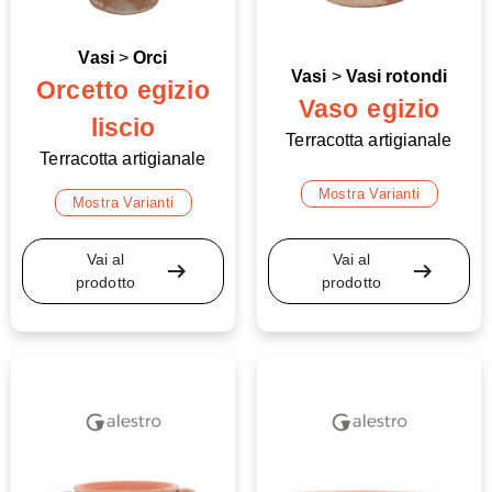
Vasi
>
Orci
Vasi
>
Vasi rotondi
Orcetto egizio
Vaso egizio
liscio
Terracotta artigianale
Terracotta artigianale
Mostra Varianti
Mostra Varianti
Vai al
Vai al
arrow_right_alt
arrow_right_alt
prodotto
prodotto