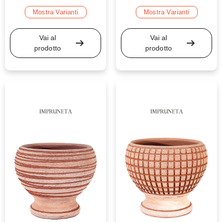
Mostra Varianti
Mostra Varianti
Vai al
Vai al
arrow_right_alt
arrow_right_alt
prodotto
prodotto