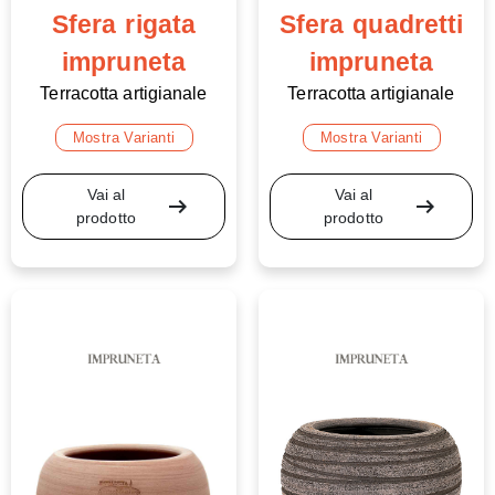
Sfera rigata
Sfera quadretti
impruneta
impruneta
Terracotta artigianale
Terracotta artigianale
Mostra Varianti
Mostra Varianti
Vai al
Vai al
arrow_right_alt
arrow_right_alt
prodotto
prodotto