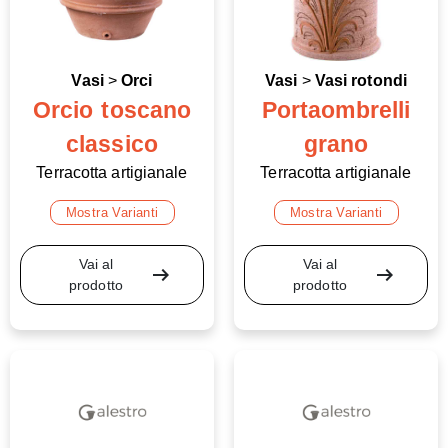
Vasi
>
Orci
Vasi
>
Vasi rotondi
Orcio toscano
Portaombrelli
classico
grano
Terracotta artigianale
Terracotta artigianale
Mostra Varianti
Mostra Varianti
Vai al
Vai al
arrow_right_alt
arrow_right_alt
prodotto
prodotto