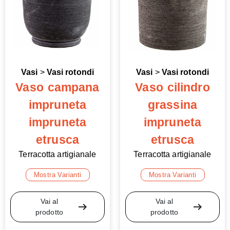
Vasi
>
Vasi rotondi
Vasi
>
Vasi rotondi
Vaso campana
Vaso cilindro
impruneta
grassina
impruneta
impruneta
etrusca
etrusca
Terracotta artigianale
Terracotta artigianale
Mostra Varianti
Mostra Varianti
Vai al
Vai al
arrow_right_alt
arrow_right_alt
prodotto
prodotto