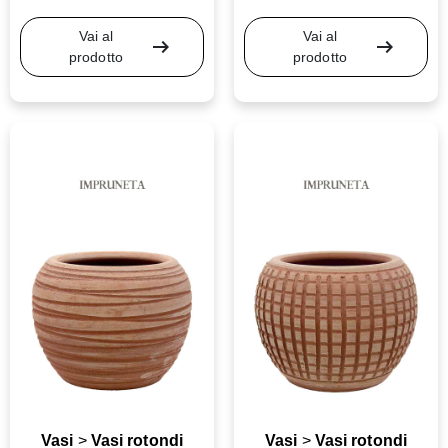
Vai al
Vai al
arrow_right_alt
arrow_right_alt
prodotto
prodotto
Vasi
>
Vasi rotondi
Vasi
>
Vasi rotondi