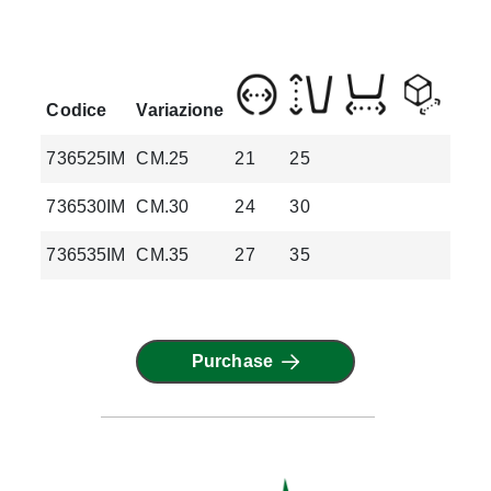
Codice
Variazione
736525IM
CM.25
21
25
3.5
736530IM
CM.30
24
30
4.9
736535IM
CM.35
27
35
7.3
Purchase