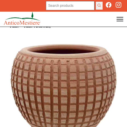
Vasi
>
Vasi rotondi,