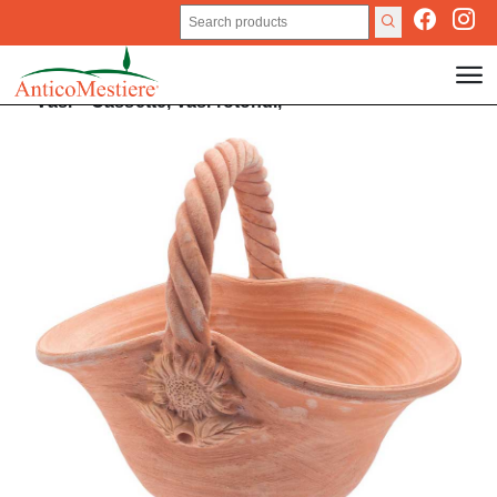
Vasi
>
Cassette,
Vasi rotondi,