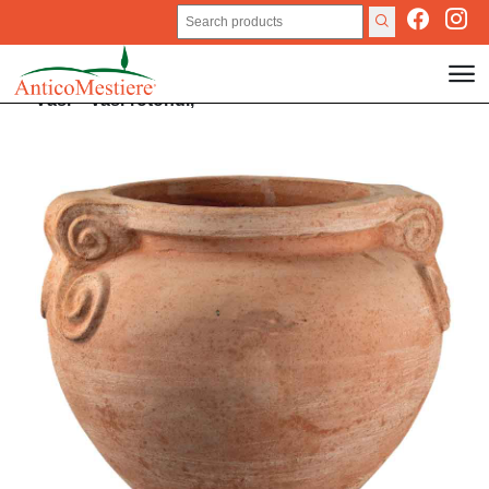
Vasi
>
Vasi rotondi,