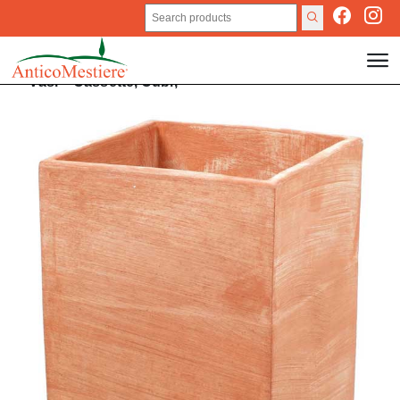
Vasi
>
Cassette,
Cubi,