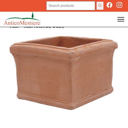
Vasi
>
Vasi rotondi,
Cubi,