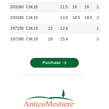
203160
CM.16
11.5
16
16
1.16
203180
CM.18
13.5
18.5
18.5
2.3
287150
CM.15
15
12.6
1.2
287180
CM.19
18
15.4
2
Purchase