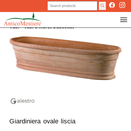
Vasi
>
Vasi a muro,
Cassette,
Giardiniera ovale liscia