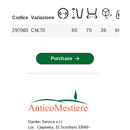
Codice
Variazione
297060
CM.70
60
70
36
66.8
Purchase
Garden Service s.r.l.
Loc. Carpineta, 15 Scrofiano 53048 -