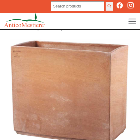
Vasi
>
Cubi,
Cassette,