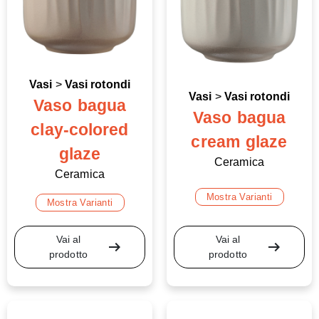
Vasi
>
Vasi rotondi
Vasi
>
Vasi rotondi
Vaso bagua
Vaso bagua
clay-colored
cream glaze
glaze
Ceramica
Ceramica
Mostra Varianti
Mostra Varianti
Vai al
Vai al
arrow_right_alt
arrow_right_alt
prodotto
prodotto