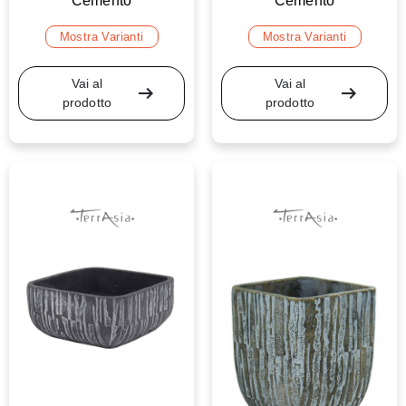
Cemento
Cemento
Mostra Varianti
Mostra Varianti
Vai al
Vai al
arrow_right_alt
arrow_right_alt
prodotto
prodotto