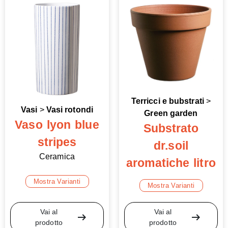
Terricci e bubstrati
>
Vasi
>
Vasi rotondi
Green garden
Vaso lyon blue
Substrato
stripes
dr.soil
Ceramica
aromatiche litro
Mostra Varianti
Mostra Varianti
Vai al
Vai al
arrow_right_alt
arrow_right_alt
prodotto
prodotto