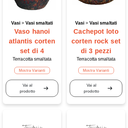
Vasi
>
Vasi smaltati
Vasi
>
Vasi smaltati
Vaso hanoi
Cachepot loto
atlantis corten
corten rock set
set di 4
di 3 pezzi
Terracotta smaltata
Terracotta smaltata
Mostra Varianti
Mostra Varianti
Vai al
Vai al
arrow_right_alt
arrow_right_alt
prodotto
prodotto