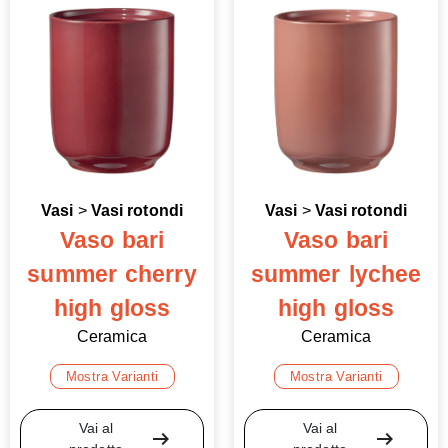
Vasi
>
Vasi rotondi
Vasi
>
Vasi rotondi
Vaso bari
Vaso bari
summer cherry
summer lychee
high gloss
high gloss
Ceramica
Ceramica
Mostra Varianti
Mostra Varianti
Vai al
Vai al
arrow_right_alt
arrow_right_alt