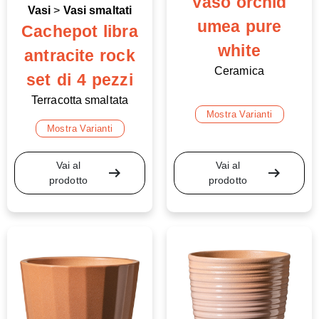
Vaso orchid
Vasi
>
Vasi smaltati
umea pure
Cachepot libra
white
antracite rock
Ceramica
set di 4 pezzi
Terracotta smaltata
Mostra Varianti
Mostra Varianti
Vai al
Vai al
arrow_right_alt
arrow_right_alt
prodotto
prodotto