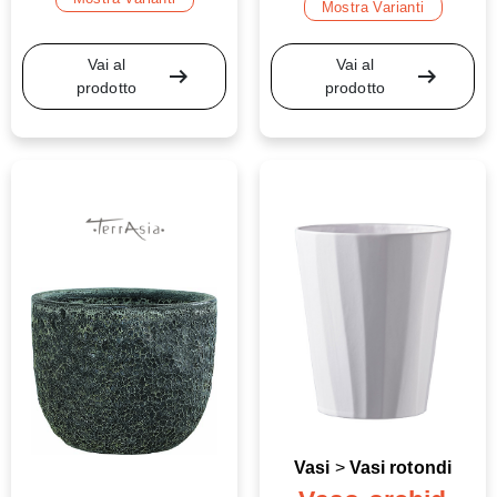
Mostra Varianti
Vai al
Vai al
arrow_right_alt
arrow_right_alt
prodotto
prodotto
Vasi
>
Vasi rotondi