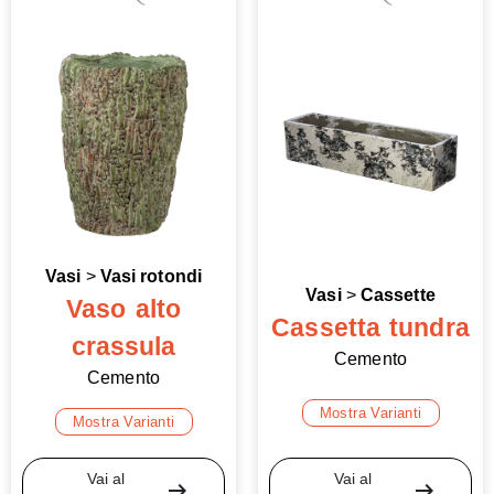
Vasi
>
Vasi rotondi
Vasi
>
Cassette
Vaso alto
Cassetta tundra
crassula
Cemento
Cemento
Mostra Varianti
Mostra Varianti
Vai al
Vai al
arrow_right_alt
arrow_right_alt