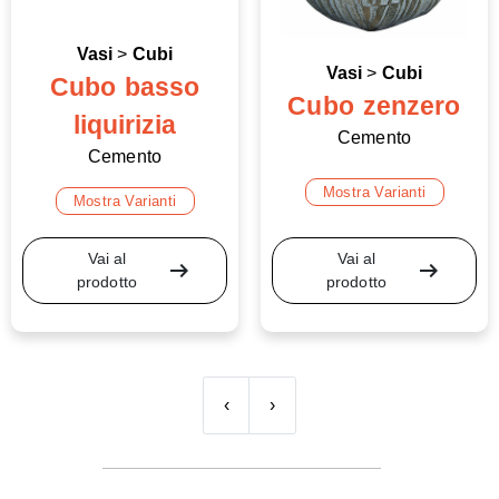
Vasi
>
Cubi
Vasi
>
Cubi
Cubo basso
Cubo zenzero
liquirizia
Cemento
Cemento
Mostra Varianti
Mostra Varianti
Vai al
Vai al
arrow_right_alt
arrow_right_alt
prodotto
prodotto
‹
›