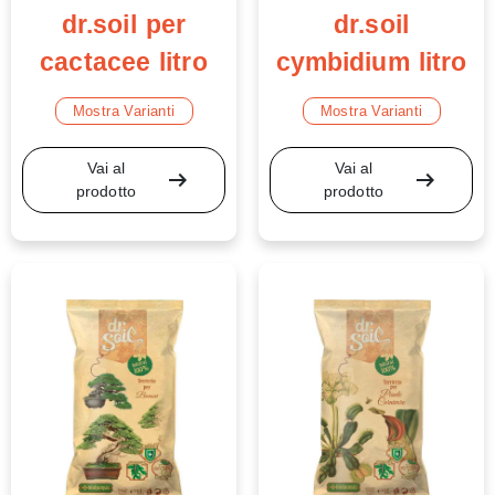
dr.soil per
dr.soil
cactacee litro
cymbidium litro
Mostra Varianti
Mostra Varianti
Vai al
Vai al
arrow_right_alt
arrow_right_alt
prodotto
prodotto