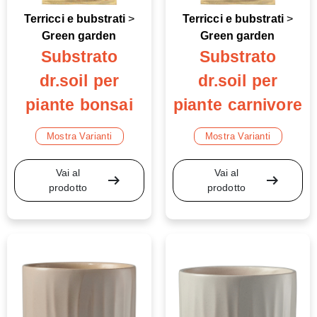
Terricci e bubstrati
>
Terricci e bubstrati
>
Green garden
Green garden
Substrato
Substrato
dr.soil per
dr.soil per
piante bonsai
piante carnivore
Mostra Varianti
Mostra Varianti
Vai al
Vai al
arrow_right_alt
arrow_right_alt
prodotto
prodotto