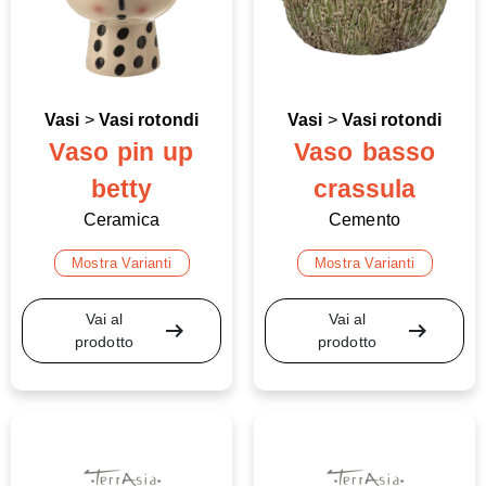
Vasi
>
Vasi rotondi
Vasi
>
Vasi rotondi
Vaso pin up
Vaso basso
betty
crassula
Ceramica
Cemento
Mostra Varianti
Mostra Varianti
Vai al
Vai al
arrow_right_alt
arrow_right_alt
prodotto
prodotto