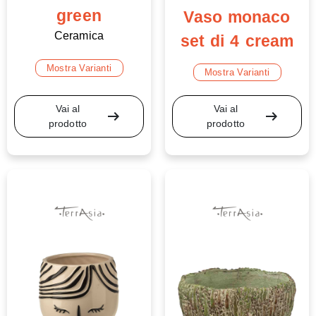
green
Vaso monaco
Ceramica
set di 4 cream
Mostra Varianti
Mostra Varianti
Vai al
Vai al
arrow_right_alt
arrow_right_alt
prodotto
prodotto