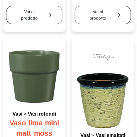
Vai al
Vai al
arrow_right_alt
arrow_right_alt
prodotto
prodotto
Vasi
>
Vasi rotondi
Vaso lima mini
matt moss
Vasi
>
Vasi smaltati