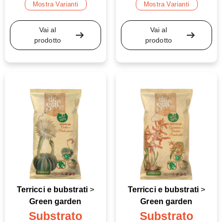
Mostra Varianti
Mostra Varianti
Vai al
Vai al
arrow_right_alt
arrow_right_alt
prodotto
prodotto
Terricci e bubstrati
>
Terricci e bubstrati
>
Green garden
Green garden
Substrato
Substrato