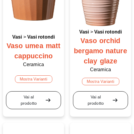
Vasi
>
Vasi rotondi
Vasi
>
Vasi rotondi
Vaso orchid
Vaso umea matt
bergamo nature
cappuccino
clay glaze
Ceramica
Ceramica
Mostra Varianti
Mostra Varianti
Vai al
Vai al
arrow_right_alt
arrow_right_alt
prodotto
prodotto