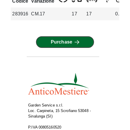
Codice
Variazione
283916
CM.17
17
17
0.45
Purchase
Garden Service s.r.l.
Loc. Carpineta, 15 Scrofiano 53048 -
Sinalunga (SI)
P.IVA 00805160520