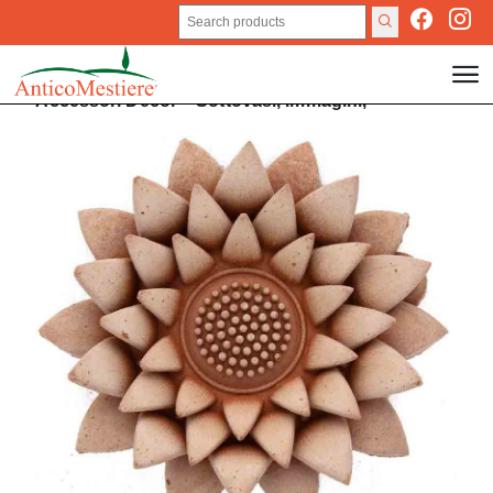
Accessori
Decor
>
Sottovasi,
Immagini,