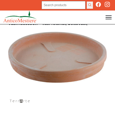
Vasi
Accessori
>
Vasi rotondi,
Sottovasi,