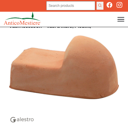
Vasi
Accessori
>
Vasi a muro,
Piedini,