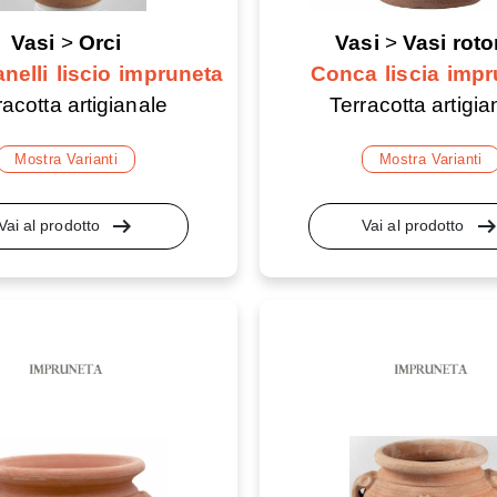
Vasi
>
Orci
Vasi
>
Vasi roto
anelli liscio impruneta
Conca liscia impr
racotta artigianale
Terracotta artigia
Mostra Varianti
Mostra Varianti
arrow_right_alt
arrow_right_a
Vai al prodotto
Vai al prodotto