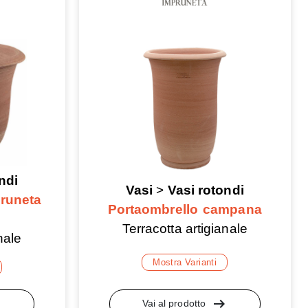
ndi
Vasi
>
Vasi rotondi
runeta
Portaombrello campana
Terracotta artigianale
nale
Mostra Varianti
lt
arrow_right_alt
Vai al prodotto