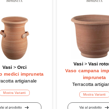
Vasi
>
Vasi roto
Vasi
>
Orci
Vaso campana imp
to medici impruneta
impruneta
racotta artigianale
Terracotta artigia
Mostra Varianti
Mostra Varianti
arrow_right_alt
arrow_right_a
Vai al prodotto
Vai al prodotto