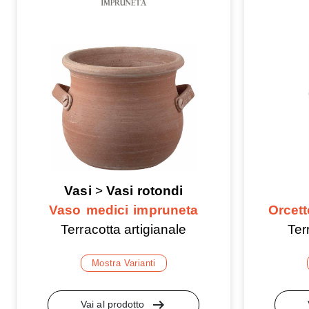
Vasi
>
Vasi rotondi
Vaso medici impruneta
Orcet
Terracotta artigianale
Ter
Mostra Varianti
arrow_right_alt
Vai al prodotto