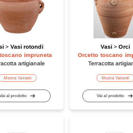
si
>
Vasi rotondi
Vasi
>
Orci
toscano impruneta
Orcetto toscano im
racotta artigianale
Terracotta artigia
Mostra Varianti
Mostra Varianti
arrow_right_alt
arrow_right_a
Vai al prodotto
Vai al prodotto