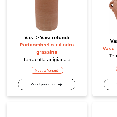
Vasi
>
Vasi rotondi
Va
Portaombrello cilindro
Vaso 
grassina
Ter
Terracotta artigianale
Mostra Varianti
arrow_right_alt
Vai al prodotto