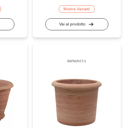
Mostra Varianti
lt
arrow_right_alt
Vai al prodotto