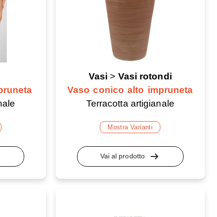
Vasi
>
Vasi rotondi
pruneta
Vaso conico alto impruneta
nale
Terracotta artigianale
Mostra Varianti
lt
arrow_right_alt
Vai al prodotto