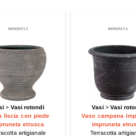
si
>
Vasi rotondi
Vasi
>
Vasi roto
a liscia con piede
Vaso campana imp
pruneta etrusca
impruneta etru
racotta artigianale
Terracotta artigia