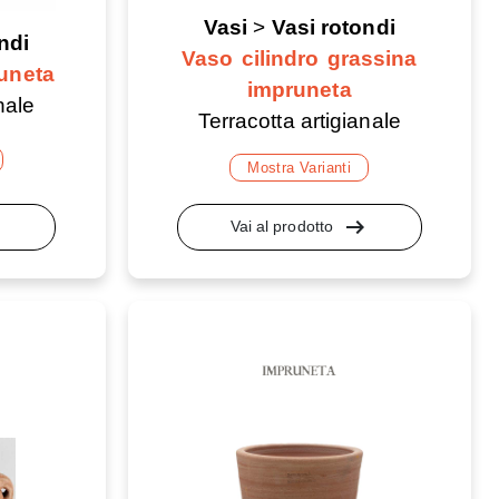
Vasi
>
Vasi rotondi
ndi
Vaso cilindro grassina
uneta
impruneta
nale
Terracotta artigianale
Mostra Varianti
lt
arrow_right_alt
Vai al prodotto