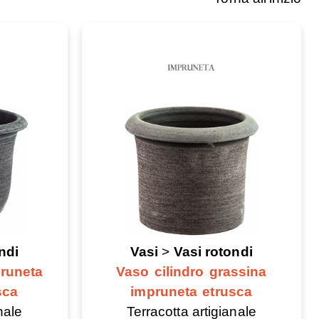
ndi
Vasi
>
Vasi rotondi
runeta
Vaso cilindro grassina
sca
impruneta etrusca
nale
Terracotta artigianale