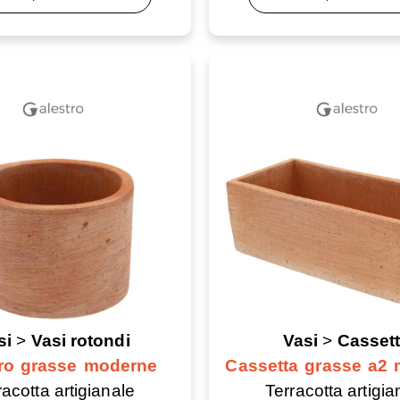
si
>
Vasi rotondi
Vasi
>
Casset
dro grasse moderne
Cassetta grasse a2
racotta artigianale
Terracotta artigia