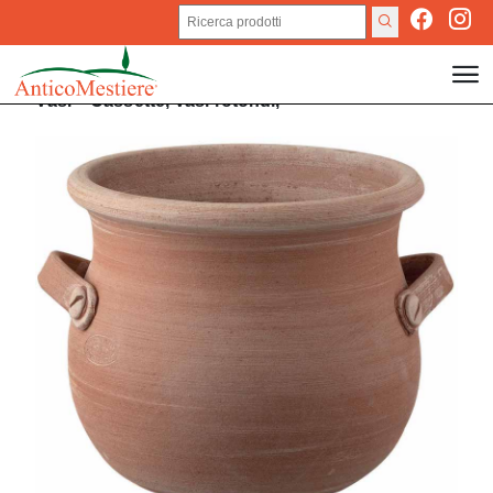
Vasi
>
Cassette,
Vasi rotondi,