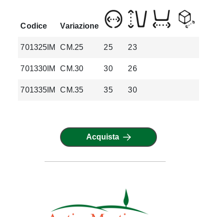
Codice
Variazione
701325IM
CM.25
25
23
4.1
701330IM
CM.30
30
26
5.4
701335IM
CM.35
35
30
9.2
Acquista