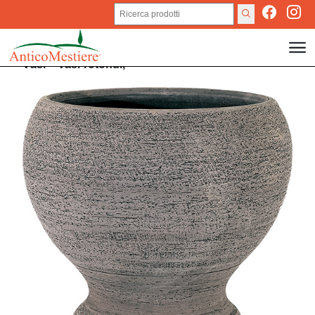
Vasi
>
Vasi rotondi,