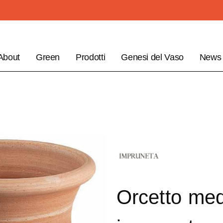
About
Green
Prodotti
Genesi del Vaso
News
Orcetto med