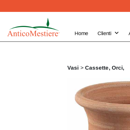
Home
Clienti
B2B
Vantaggi
Clienti
Vasi
>
Cassette,
Orci,
Fai il tuo
ordine