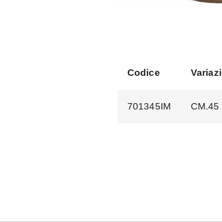
Codice
Variaz
701345IM
CM.45