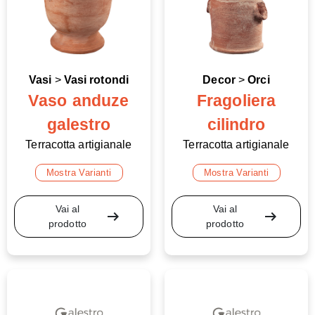
Vasi
>
Vasi rotondi
Decor
>
Orci
Vaso anduze
Fragoliera
galestro
cilindro
Terracotta artigianale
Terracotta artigianale
Mostra Varianti
Mostra Varianti
Vai al
Vai al
arrow_right_alt
arrow_right_alt
prodotto
prodotto