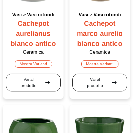
Vasi
>
Vasi rotondi
Vasi
>
Vasi rotondi
Cachepot
Cachepot
aurelianus
marco aurelio
bianco antico
bianco antico
Ceramica
Ceramica
Mostra Varianti
Mostra Varianti
Vai al
Vai al
arrow_right_alt
arrow_right_alt
prodotto
prodotto