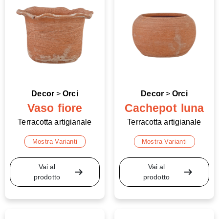
Decor
>
Orci
Decor
>
Orci
Vaso fiore
Cachepot luna
Terracotta artigianale
Terracotta artigianale
Mostra Varianti
Mostra Varianti
Vai al
Vai al
arrow_right_alt
arrow_right_alt
prodotto
prodotto