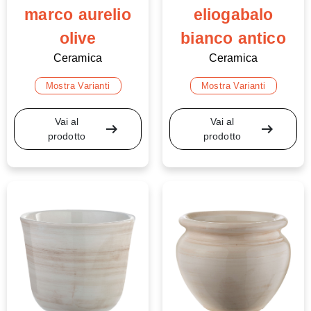
marco aurelio
eliogabalo
olive
bianco antico
Ceramica
Ceramica
Mostra Varianti
Mostra Varianti
Vai al
Vai al
arrow_right_alt
arrow_right_alt
prodotto
prodotto