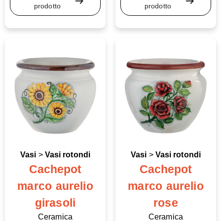
arrow_right_alt
arrow_right_alt
prodotto
prodotto
Vasi
>
Vasi rotondi
Vasi
>
Vasi rotondi
Cachepot
Cachepot
marco aurelio
marco aurelio
girasoli
rose
Ceramica
Ceramica