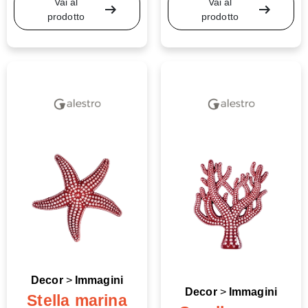
Vai al
Vai al
arrow_right_alt
arrow_right_alt
prodotto
prodotto
Decor
>
Immagini
Decor
>
Immagini
Stella marina