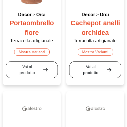
Decor
>
Orci
Decor
>
Orci
Portaombrello
Cachepot anelli
fiore
orchidea
Terracotta artigianale
Terracotta artigianale
Mostra Varianti
Mostra Varianti
Vai al
Vai al
arrow_right_alt
arrow_right_alt
prodotto
prodotto