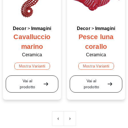
Decor
>
Immagini
Decor
>
Immagini
Cavalluccio
Pesce luna
marino
corallo
Ceramica
Ceramica
Mostra Varianti
Mostra Varianti
Vai al
Vai al
arrow_right_alt
arrow_right_alt
prodotto
prodotto
‹
›