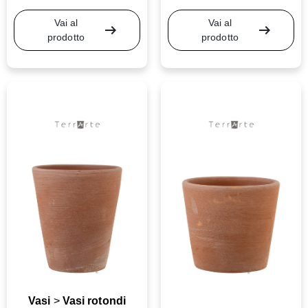
Vai al
Vai al
arrow_right_alt
arrow_right_alt
prodotto
prodotto
Vasi
>
Vasi rotondi