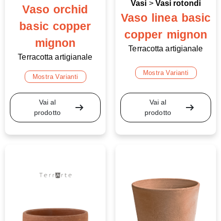
Vasi
>
Vasi rotondi
Vaso orchid
Vaso linea basic
basic copper
copper mignon
mignon
Terracotta artigianale
Terracotta artigianale
Mostra Varianti
Mostra Varianti
Vai al
Vai al
arrow_right_alt
arrow_right_alt
prodotto
prodotto