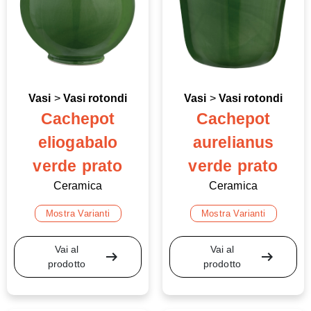
Vasi
>
Vasi rotondi
Vasi
>
Vasi rotondi
Cachepot
Cachepot
eliogabalo
aurelianus
verde prato
verde prato
Ceramica
Ceramica
Mostra Varianti
Mostra Varianti
Vai al
Vai al
arrow_right_alt
arrow_right_alt
prodotto
prodotto