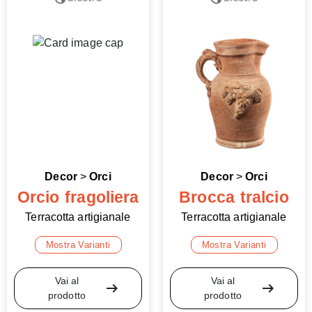
Decor
>
Orci
Decor
>
Orci
Orcio fragoliera
Brocca tralcio
Terracotta artigianale
Terracotta artigianale
Mostra Varianti
Mostra Varianti
Vai al
Vai al
arrow_right_alt
arrow_right_alt
prodotto
prodotto