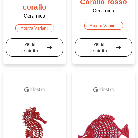
Corallo rosso
corallo
Ceramica
Ceramica
Mostra Varianti
Mostra Varianti
Vai al
Vai al
arrow_right_alt
arrow_right_alt
prodotto
prodotto