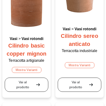
Vasi
>
Vasi rotondi
Cilindro sereo
Vasi
>
Vasi rotondi
anticato
Cilindro basic
Terracotta industriale
copper mignon
Terracotta artigianale
Mostra Varianti
Mostra Varianti
Vai al
Vai al
arrow_right_alt
arrow_right_alt
prodotto
prodotto