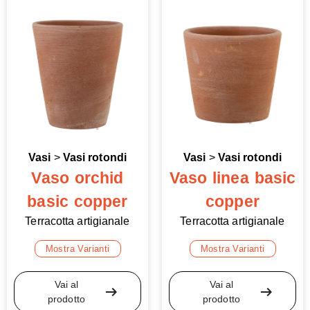
Vasi
>
Vasi rotondi
Vasi
>
Vasi rotondi
Vaso orchid
Vaso linea basic
basic copper
copper
Terracotta artigianale
Terracotta artigianale
Mostra Varianti
Mostra Varianti
Vai al
Vai al
arrow_right_alt
arrow_right_alt
prodotto
prodotto