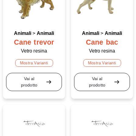
Animali
>
Animali
Animali
>
Animali
Cane trevor
Cane bac
Vetro resina
Vetro resina
Mostra Varianti
Mostra Varianti
Vai al
Vai al
arrow_right_alt
arrow_right_alt
prodotto
prodotto