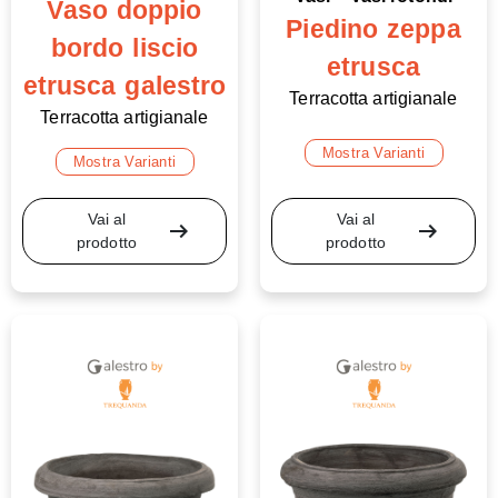
Vaso doppio
Piedino zeppa
bordo liscio
etrusca
etrusca galestro
Terracotta artigianale
Terracotta artigianale
Mostra Varianti
Mostra Varianti
Vai al
Vai al
arrow_right_alt
arrow_right_alt
prodotto
prodotto