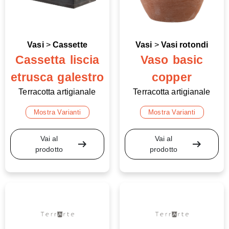
Vasi
>
Cassette
Vasi
>
Vasi rotondi
Cassetta liscia
Vaso basic
etrusca galestro
copper
Terracotta artigianale
Terracotta artigianale
Mostra Varianti
Mostra Varianti
Vai al
Vai al
arrow_right_alt
arrow_right_alt
prodotto
prodotto