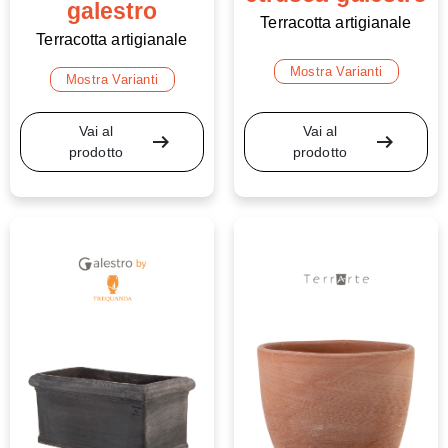
galestro
Terracotta artigianale
Terracotta artigianale
Mostra Varianti
Mostra Varianti
Vai al
Vai al
arrow_right_alt
arrow_right_alt
prodotto
prodotto