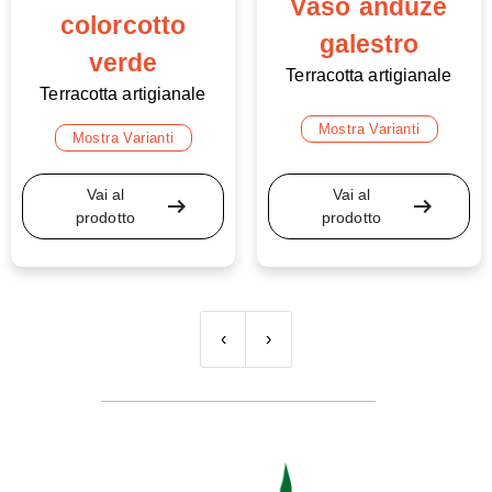
Vaso anduze
colorcotto
galestro
verde
Terracotta artigianale
Terracotta artigianale
Mostra Varianti
Mostra Varianti
Vai al
Vai al
arrow_right_alt
arrow_right_alt
prodotto
prodotto
‹
›