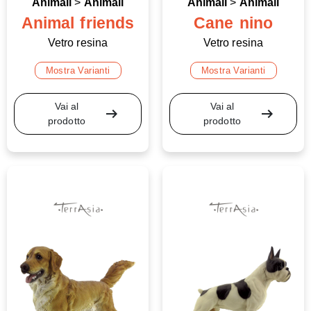
Animali
>
Animali
Animali
>
Animali
Animal friends
Cane nino
Vetro resina
Vetro resina
Mostra Varianti
Mostra Varianti
Vai al
Vai al
arrow_right_alt
arrow_right_alt
prodotto
prodotto