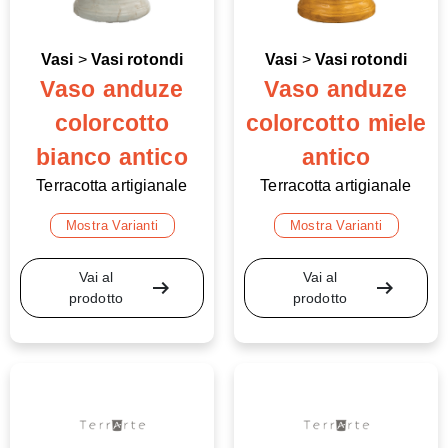
Vasi
>
Vasi rotondi
Vasi
>
Vasi rotondi
Vaso anduze
Vaso anduze
colorcotto
colorcotto miele
bianco antico
antico
Terracotta artigianale
Terracotta artigianale
Mostra Varianti
Mostra Varianti
Vai al
Vai al
arrow_right_alt
arrow_right_alt
prodotto
prodotto