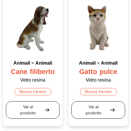
Animali
>
Animali
Animali
>
Animali
Cane filiberto
Gatto pulce
Vetro resina
Vetro resina
Mostra Varianti
Mostra Varianti
Vai al
Vai al
arrow_right_alt
arrow_right_alt
prodotto
prodotto