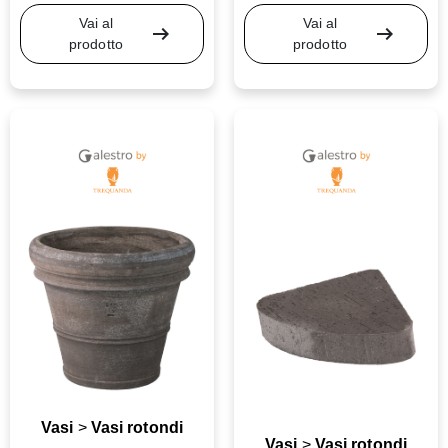
Vai al
Vai al
arrow_right_alt
arrow_right_alt
prodotto
prodotto
Vasi
>
Vasi rotondi
Vasi
>
Vasi rotondi