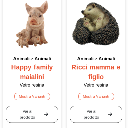
Animali
>
Animali
Animali
>
Animali
Happy family
Ricci mamma e
maialini
figlio
Vetro resina
Vetro resina
Mostra Varianti
Mostra Varianti
Vai al
Vai al
arrow_right_alt
arrow_right_alt
prodotto
prodotto