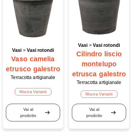
Vasi
>
Vasi rotondi
Vasi
>
Vasi rotondi
Cilindro liscio
Vaso camelia
montelupo
etrusco galestro
etrusca galestro
Terracotta artigianale
Terracotta artigianale
Mostra Varianti
Mostra Varianti
Vai al
Vai al
arrow_right_alt
arrow_right_alt
prodotto
prodotto