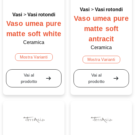
Vasi
>
Vasi rotondi
Vasi
>
Vasi rotondi
Vaso umea pure
Vaso umea pure
matte soft
matte soft white
antracit
Ceramica
Ceramica
Mostra Varianti
Mostra Varianti
Vai al
Vai al
arrow_right_alt
arrow_right_alt
prodotto
prodotto