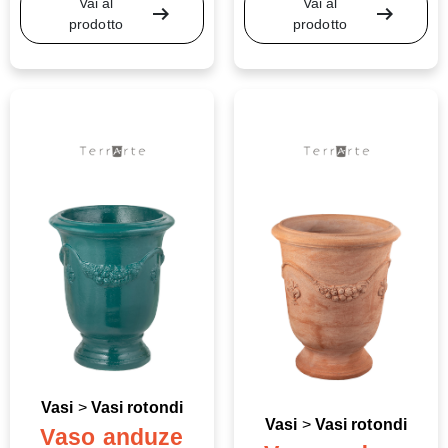
Vai al
Vai al
arrow_right_alt
arrow_right_alt
prodotto
prodotto
Vasi
>
Vasi rotondi
Vasi
>
Vasi rotondi
Vaso anduze