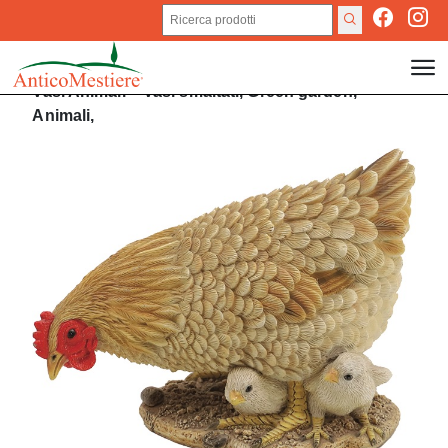
Vasi
Animali
>
Vasi smaltati,
Green garden,
Animali,