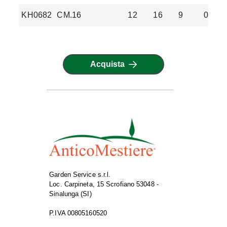
KH0682
CM.16
12
16
9
0.29
Acquista
Garden Service s.r.l.
Loc. Carpineta, 15 Scrofiano 53048 -
Sinalunga (SI)
P.IVA 00805160520