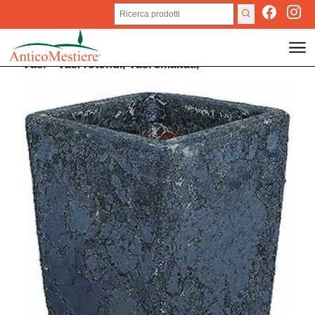
Vasi
>
Vasi rotondi,
Vasi smaltati,