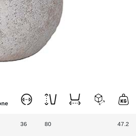
one
36
80
47.2