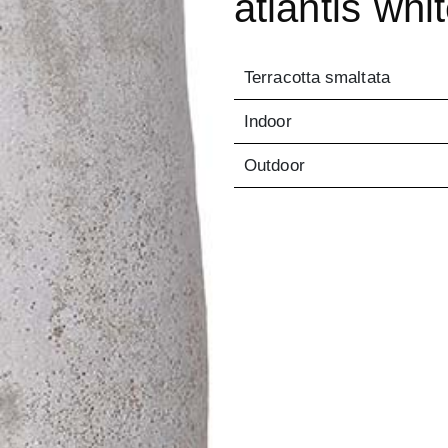
atlantis whi
Terracotta smaltata
Indoor
Outdoor