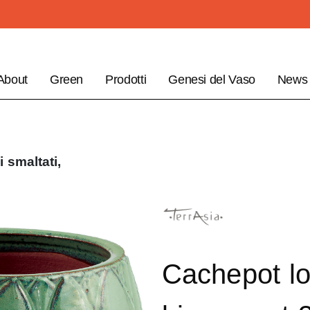
About
Green
Prodotti
Genesi del Vaso
News
i smaltati,
Cachepot l