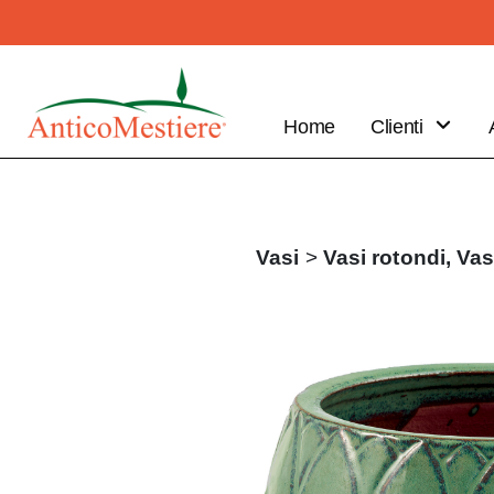
Home
Clienti
B2B
Vantaggi
Clienti
Vasi
>
Vasi rotondi,
Vas
Fai il tuo
ordine