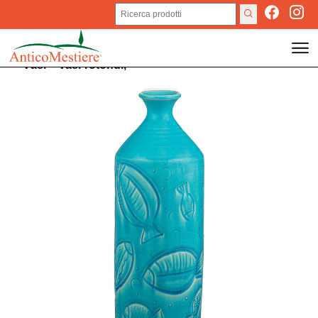
Vasi
>
Vasi rotondi,