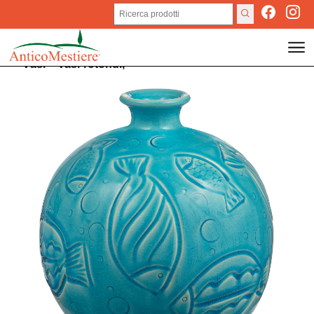
Vasi
>
Vasi rotondi,