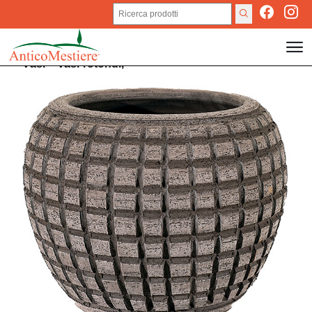
Vasi
>
Vasi rotondi,