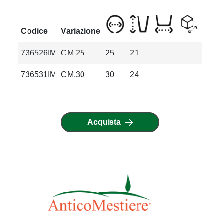
Codice
Variazione
736526IM
CM.25
25
21
3.7
736531IM
CM.30
30
24
5.4
Acquista