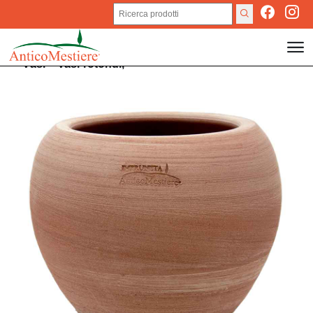
Vasi
>
Vasi rotondi,