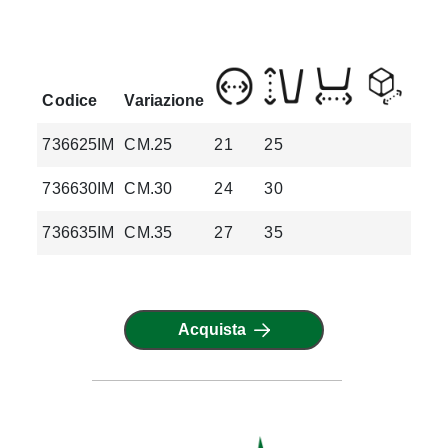
Codice
Variazione
736625IM
CM.25
21
25
3.7
736630IM
CM.30
24
30
5.7
736635IM
CM.35
27
35
8.1
Acquista