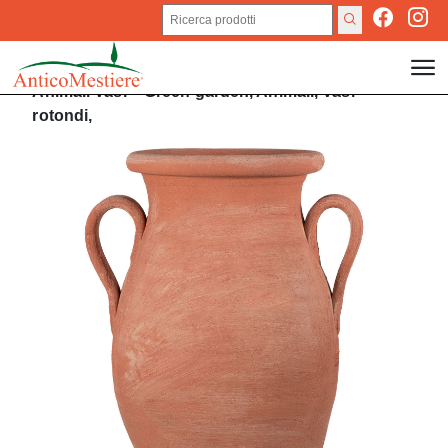
Animali
Vasi
>
Green garden,
Animali,
Vasi
rotondi,