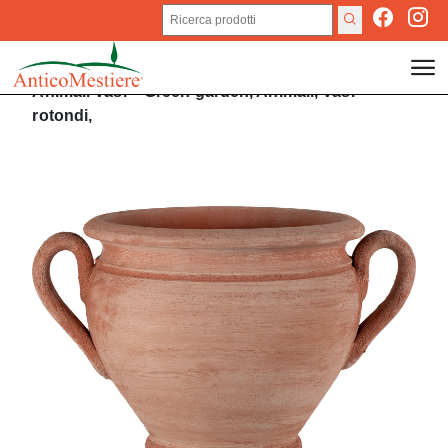
Animali
Vasi
>
Green garden,
Animali,
Vasi
rotondi,