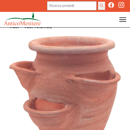
Vasi
>
Vasi rotondi,