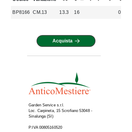
BP8166
CM.13
13.3
16
0.12
Acquista
Garden Service s.r.l.
Loc. Carpineta, 15 Scrofiano 53048 -
Sinalunga (SI)
P.IVA 00805160520