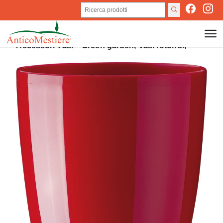
Accessori
Vasi
>
Green garden,
Vasi rotondi,