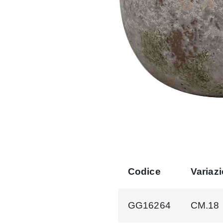
Codice
Variaz
GG16264
CM.18