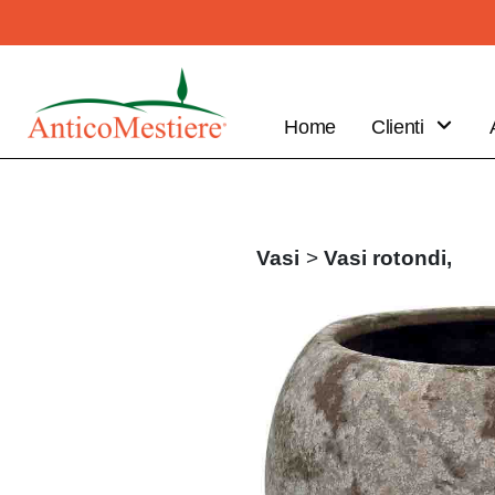
Home
Clienti
B2B
Vantaggi
Clienti
Vasi
>
Vasi rotondi,
Fai il tuo
ordine