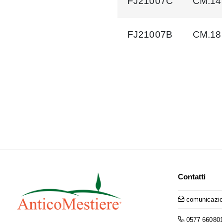
FJ21007C
CM.14
FJ21007B
CM.18
Contatti
comunicazio
0577 66080