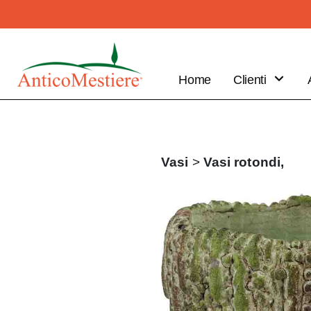
Home
Clienti
B2B
Vantaggi
Clienti
Vasi
>
Vasi rotondi,
Fai il tuo
ordine