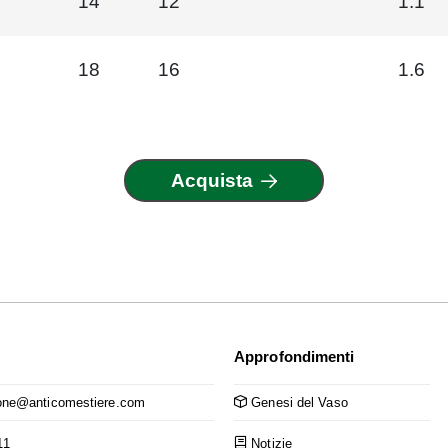
14
12
1.1
18
16
1.6
Acquista
Approfondimenti
ne@anticomestiere.com
Genesi del Vaso
11
Notizie