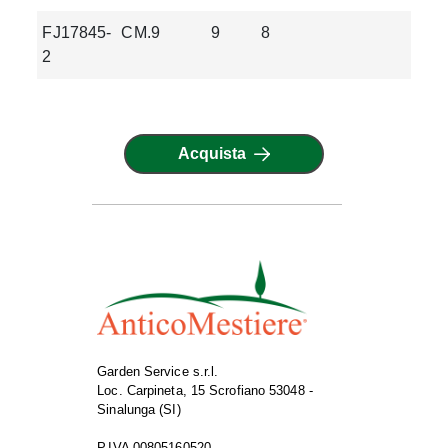
FJ17845-
CM.9
9
8
0.18
2
Acquista
Garden Service s.r.l.
Loc. Carpineta, 15 Scrofiano 53048 -
Sinalunga (SI)
P.IVA 00805160520