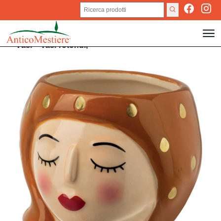
Vasi
>
Vasi rotondi,