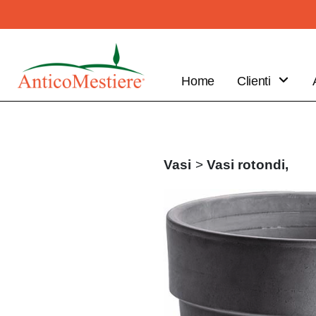
Home
Clienti
B2B
Vantaggi
Clienti
Vasi
>
Vasi rotondi,
Fai il tuo
ordine