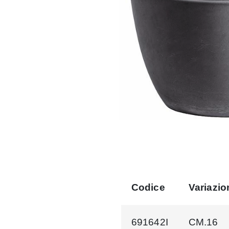
Codice
Variazio
691642I
CM.16