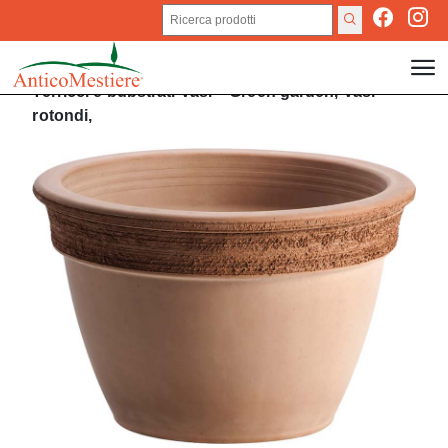
Terricci e bubstrati
Vasi
>
Green garden,
Vasi
rotondi,