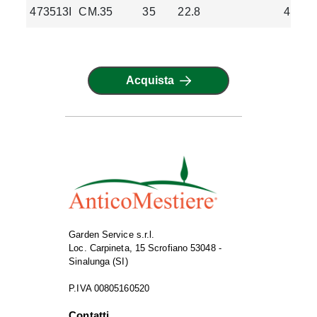
473513I
CM.35
35
22.8
4.75
Acquista
Garden Service s.r.l.
Loc. Carpineta, 15 Scrofiano 53048 -
Sinalunga (SI)
P.IVA 00805160520
Contatti