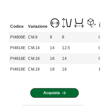
Codice
Variazione
PI4809E
CM.9
9
8
0.2
PI4814E
CM.14
14
12.5
0.7
PI4816E
CM.16
16
14
0.9
PI4818E
CM.18
18
16
1.2
Acquista