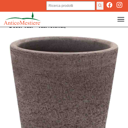
Decor
Vasi
>
Vasi rotondi,