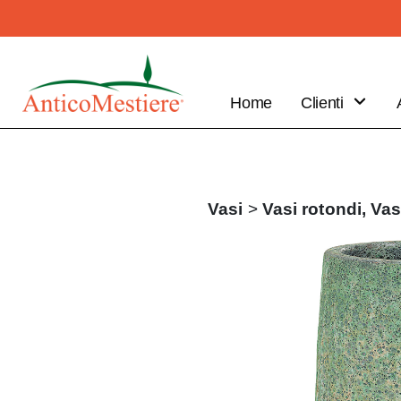
Home
Clienti
B2B
Vantaggi
Clienti
Vasi
>
Vasi rotondi,
Vas
Fai il tuo
ordine