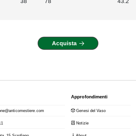
38
78
43.2
Acquista
Approfondimenti
ne@anticomestiere.com
Genesi del Vaso
11
Notizie
ta, 15 Scrofiano
About