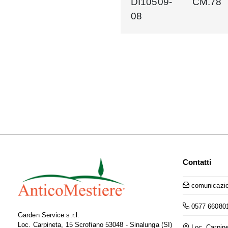
DI10509-
CM.78
08
Contatti
comunicazio
0577 66080
Garden Service s.r.l.
Loc. Carpineta, 15 Scrofiano 53048 - Sinalunga (SI)
Loc. Carpine