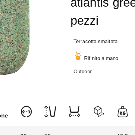
atlantis gre
pezzi
Terracotta smaltata
Rifinito a mano
Outdoor
one