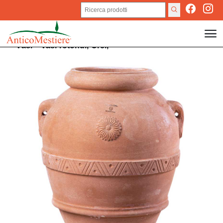
Vasi
>
Vasi rotondi,
Orci,