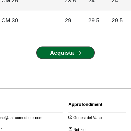
CM.25
23.5
24
24
CM.30
29
29.5
29.5
Acquista
Approfondimenti
ne@anticomestiere.com
Genesi del Vaso
11
Notizie