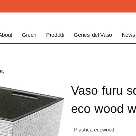
About
Green
Prodotti
Genesi del Vaso
News
i,
Vaso furu s
eco wood w
Plastica ecowood