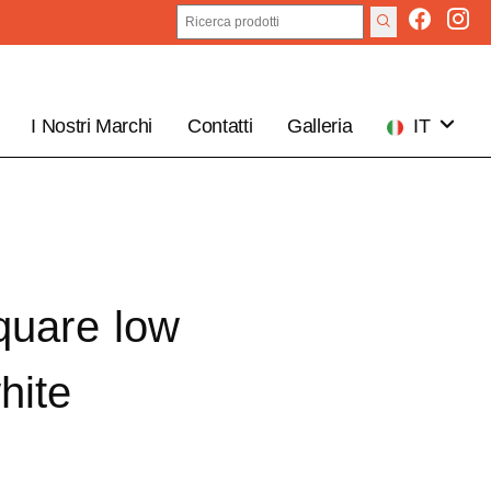
I Nostri Marchi
Contatti
Galleria
IT
EN
quare low
hite