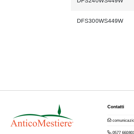
DFS240WS449W
DFS300WS449W
Contatti
comunicazio
0577 66080