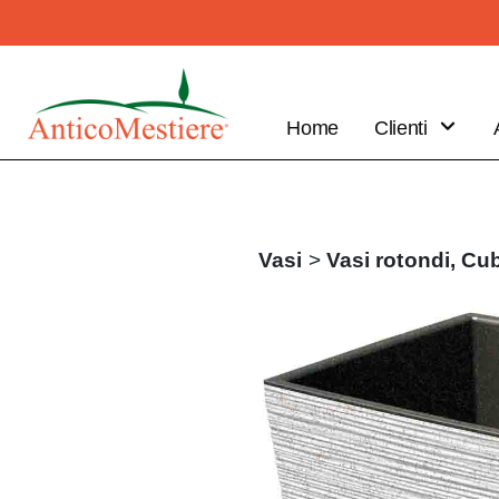
Home
Clienti
B2B
Vantaggi
Clienti
Vasi
>
Vasi rotondi,
Cub
Fai il tuo
ordine