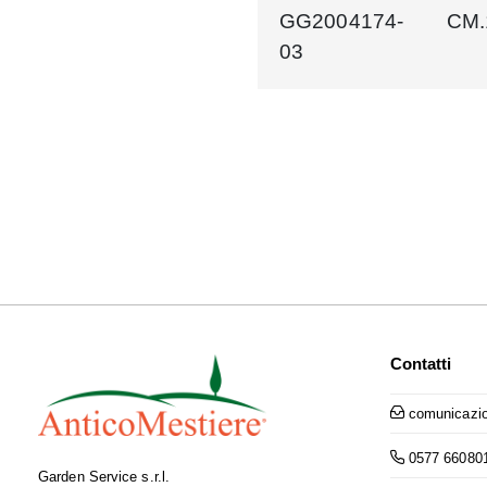
GG2004174-
CM.
03
Contatti
comunicazio
0577 66080
Garden Service s.r.l.