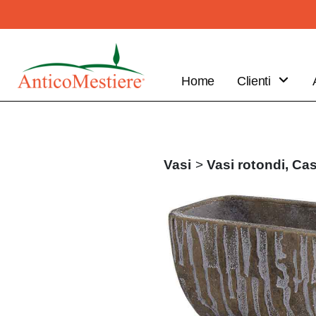
Home
Clienti
B2B
Vantaggi
Clienti
Vasi
>
Vasi rotondi,
Cas
Fai il tuo
ordine