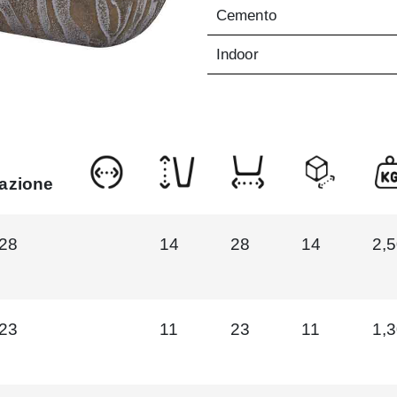
Cemento
Indoor
iazione
28
14
28
14
2,
23
11
23
11
1,