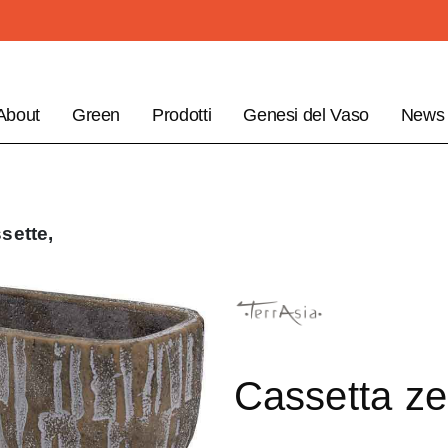
About
Green
Prodotti
Genesi del Vaso
News
sette,
Cassetta z