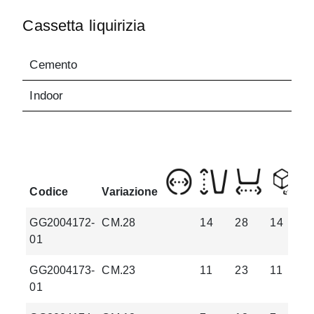
Cassetta liquirizia
Cemento
Indoor
Codice
Variazione
GG2004172-
CM.28
14
28
14
2
01
GG2004173-
CM.23
11
23
11
1
01