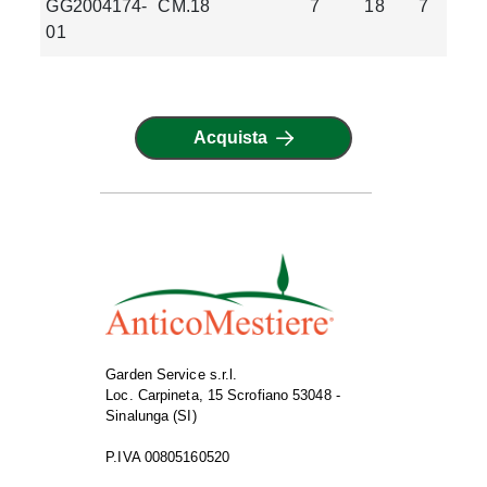
GG2004174-
CM.18
7
18
7
0
01
Acquista
Garden Service s.r.l.
Loc. Carpineta, 15 Scrofiano 53048 -
Sinalunga (SI)
P.IVA 00805160520