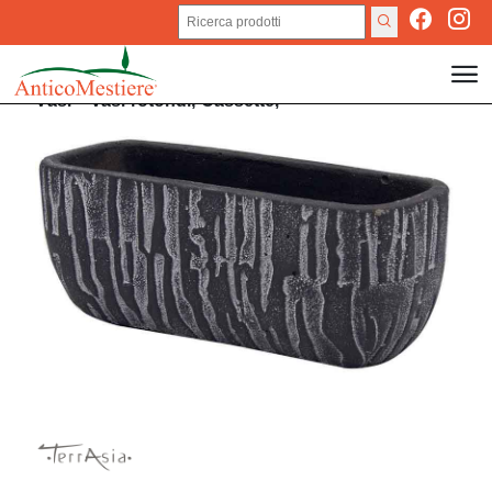
Vasi
>
Vasi rotondi,
Cassette,