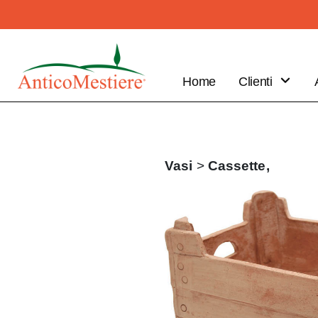
Home
Clienti
B2B
Vantaggi
Clienti
Vasi
>
Cassette,
Fai il tuo
ordine