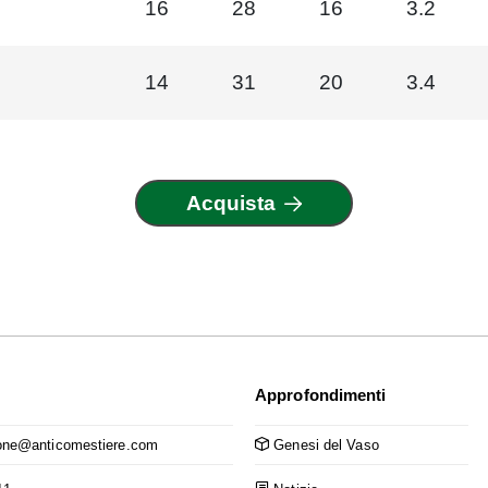
16
28
16
3.2
14
31
20
3.4
Acquista
Approfondimenti
ne@anticomestiere.com
Genesi del Vaso