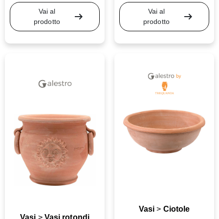
Vai al
Vai al
arrow_right_alt
arrow_right_alt
prodotto
prodotto
Vasi
>
Ciotole
Vasi
>
Vasi rotondi