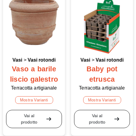
Vasi
>
Vasi rotondi
Vasi
>
Vasi rotondi
Vaso a barile
Baby pot
liscio galestro
etrusca
Terracotta artigianale
Terracotta artigianale
Mostra Varianti
Mostra Varianti
Vai al
Vai al
arrow_right_alt
arrow_right_alt
prodotto
prodotto