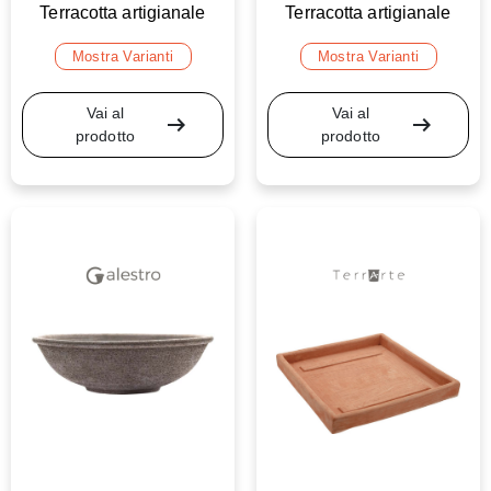
Terracotta artigianale
Terracotta artigianale
Mostra Varianti
Mostra Varianti
Vai al
Vai al
arrow_right_alt
arrow_right_alt
prodotto
prodotto