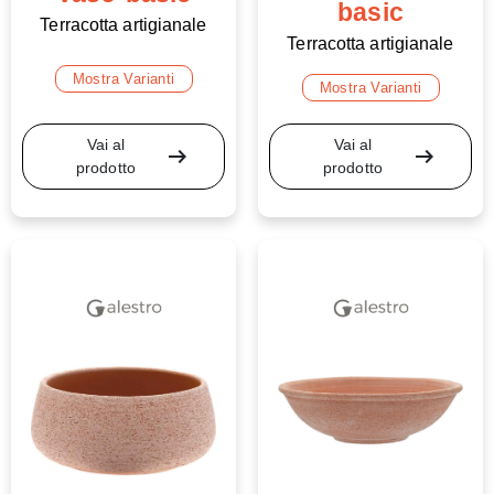
basic
Terracotta artigianale
Terracotta artigianale
Mostra Varianti
Mostra Varianti
Vai al
Vai al
arrow_right_alt
arrow_right_alt
prodotto
prodotto