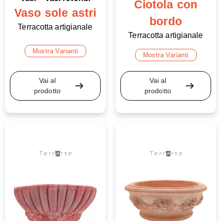
Ciotola con
Vaso sole astri
bordo
Terracotta artigianale
Terracotta artigianale
Mostra Varianti
Mostra Varianti
Vai al
Vai al
arrow_right_alt
arrow_right_alt
prodotto
prodotto