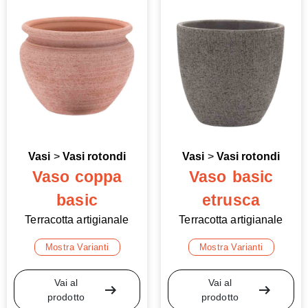
Vasi
>
Vasi rotondi
Vasi
>
Vasi rotondi
Vaso coppa
Vaso basic
basic
etrusca
Terracotta artigianale
Terracotta artigianale
Mostra Varianti
Mostra Varianti
Vai al
Vai al
arrow_right_alt
arrow_right_alt
prodotto
prodotto