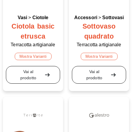
Vasi
>
Ciotole
Accessori
>
Sottovasi
Ciotola basic
Sottovaso
etrusca
quadrato
Terracotta artigianale
Terracotta artigianale
Mostra Varianti
Mostra Varianti
Vai al
Vai al
arrow_right_alt
arrow_right_alt
prodotto
prodotto