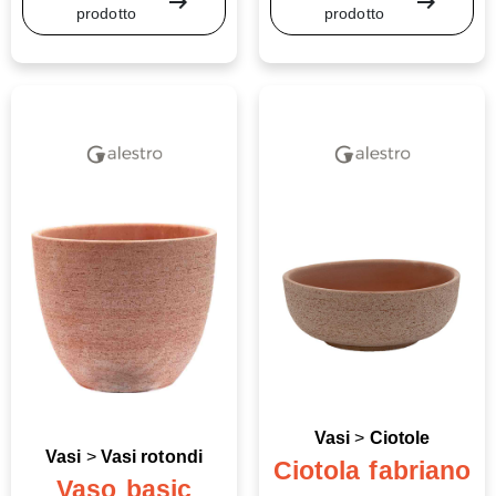
arrow_right_alt
arrow_right_alt
prodotto
prodotto
Vasi
>
Ciotole
Vasi
>
Vasi rotondi
Ciotola fabriano
Vaso basic