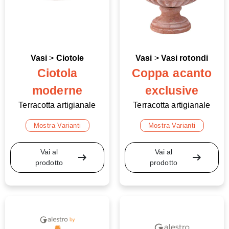
Vasi
>
Ciotole
Vasi
>
Vasi rotondi
Ciotola
Coppa acanto
moderne
exclusive
Terracotta artigianale
Terracotta artigianale
Mostra Varianti
Mostra Varianti
Vai al
Vai al
arrow_right_alt
arrow_right_alt
prodotto
prodotto