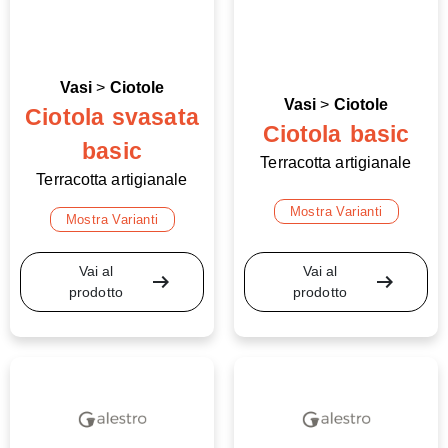
Vasi
>
Ciotole
Vasi
>
Ciotole
Ciotola svasata
Ciotola basic
basic
Terracotta artigianale
Terracotta artigianale
Mostra Varianti
Mostra Varianti
Vai al
Vai al
arrow_right_alt
arrow_right_alt
prodotto
prodotto