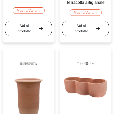
Terracotta artigianale
Mostra Varianti
Mostra Varianti
Vai al
Vai al
arrow_right_alt
arrow_right_alt
prodotto
prodotto