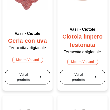
Vasi
>
Ciotole
Vasi
>
Ciotole
Ciotola impero
Gerla con uva
festonata
Terracotta artigianale
Terracotta artigianale
Mostra Varianti
Mostra Varianti
Vai al
Vai al
arrow_right_alt
arrow_right_alt
prodotto
prodotto