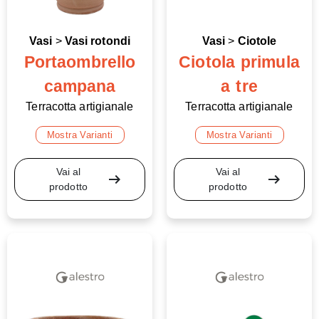
Vasi
>
Vasi rotondi
Vasi
>
Ciotole
Portaombrello
Ciotola primula
campana
a tre
Terracotta artigianale
Terracotta artigianale
Mostra Varianti
Mostra Varianti
Vai al
Vai al
arrow_right_alt
arrow_right_alt
prodotto
prodotto