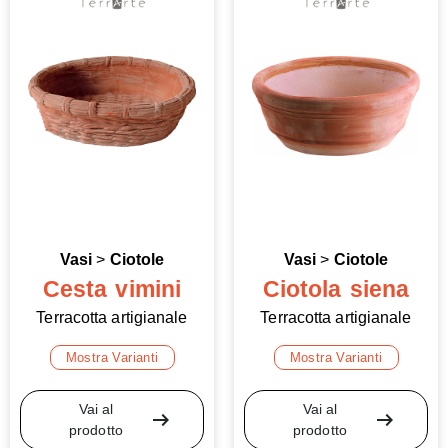
Vasi
>
Ciotole
Vasi
>
Ciotole
Cesta vimini
Ciotola siena
Terracotta artigianale
Terracotta artigianale
Mostra Varianti
Mostra Varianti
Vai al
Vai al
arrow_right_alt
arrow_right_alt
prodotto
prodotto