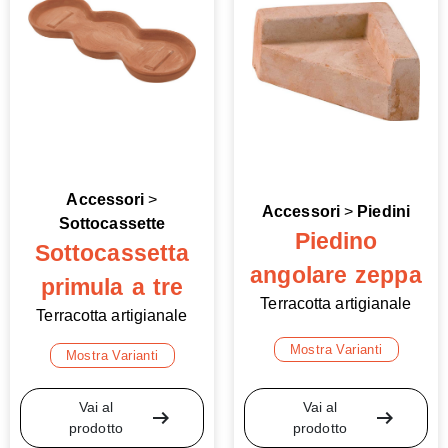
Accessori
>
Accessori
>
Piedini
Sottocassette
Piedino
Sottocassetta
angolare zeppa
primula a tre
Terracotta artigianale
Terracotta artigianale
Mostra Varianti
Mostra Varianti
Vai al
Vai al
arrow_right_alt
arrow_right_alt
prodotto
prodotto