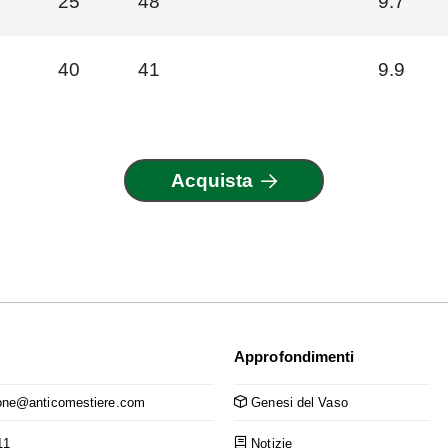
25
48
9.7
40
41
9.9
Acquista
Approfondimenti
ne@anticomestiere.com
Genesi del Vaso
11
Notizie