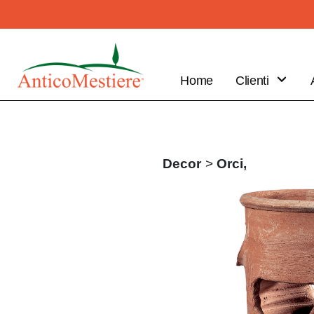
Home
Clienti
B2B
Vantaggi
Clienti
Decor
>
Orci,
Fai il tuo
ordine