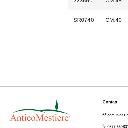
223650
CM.48
SR0740
CM.40
Contatti
comunicazio
0577 66080