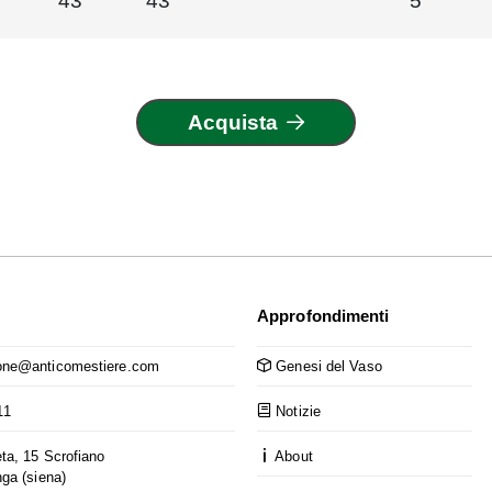
43
43
5
Acquista
Approfondimenti
ne@anticomestiere.com
Genesi del Vaso
11
Notizie
ta, 15 Scrofiano
About
nga (siena)