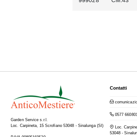
999028
CM.43
Contatti
comunicazio
0577 66080
Garden Service s.r.l.
Loc. Carpineta, 15 Scrofiano 53048 - Sinalunga (SI)
Loc. Carpine
53048 - Sinalu