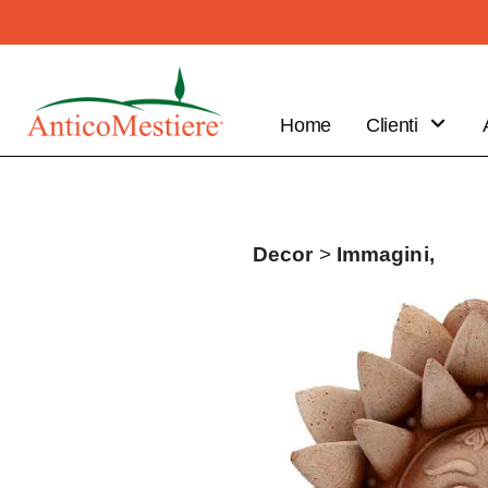
Home
Clienti
B2B
Vantaggi
Clienti
Decor
>
Immagini,
Fai il tuo
ordine