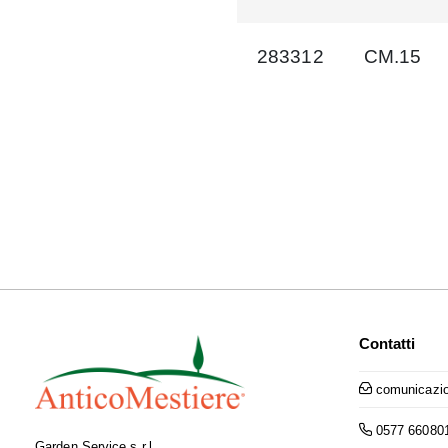
283312
CM.15
Contatti
comunicazio
0577 66080
Garden Service s.r.l.