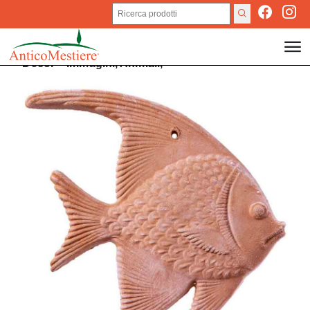
Decor
>
Immagini,
Animali,